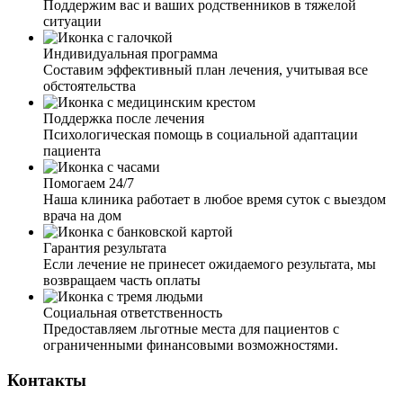
Поддержим вас и ваших родственников в тяжелой
рекомендации. Хочу выразить огромную благодарность
ситуации
за вашу внимательность, профессионализм, терпение и
работу, которую вы выполняете.
Индивидуальная программа
Составим эффективный план лечения, учитывая все
обстоятельства
Поддержка после лечения
Психологическая помощь в социальной адаптации
пациента
Мой муж ушёл в запой на несколько недель. Я
обратилась к вам, так как он не хотел выходить из запоя.
Помогаем 24/7
Мне дали четкие рекомендации по поведению с ним. И
Наша клиника работает в любое время суток с выездом
через пару дней, благодаря вашим рекомендациям, я
врача на дом
смогла настоять и уговорить мужа о выводе из запоя.
Приехал врач, установил капельницу, провел беседу с
Гарантия результата
мужем. Теперь муж хочет закодировать, это чудо и
Если лечение не принесет ожидаемого результата, мы
только.
возвращаем часть оплаты
Социальная ответственность
Предоставляем льготные места для пациентов с
ограниченными финансовыми возможностями.
Контакты