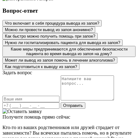
своего дела, все стерильно, аккуратно. На утро жена,
наркологу за вывод из запоя моей дочери! Столкнулась
конечно, чувствовала небольшую слабость, но смогла
с таким в первые. Дочь пришла домой просто в
Вопрос-ответ
пойти на работу. Огромное спасибо вашим
неадекватном состоянии, еле стояла на ногах, было
специалистам!
бледное лицо. Испугавшись, я обратилась к вам. Было
Что включает в себя процедура вывода из запоя?
уже довольно поздно, и я думала, никуда и не
Можно ли провести вывод из запоя анонимно?
дозвонюсь. Но вы ответили быстро, и ночью приехали к
нам. Осмотрев мою дочь и узнав всю информацию,
Как быстро можно получить помощь при запое?
была поставлена капельница – у дочери было сильное
Нужно ли госпитализировать пациента для вывода из запоя?
отравление. От ваших услуг только положительные
Какие меры предпринимаются для обеспечения безопасности
эмоции и результат.
пациента во время вывода из запоя на дому?
Может ли вывод из запоя помочь в лечении алкоголизма?
Как подготовиться к выводу из запоя?
Задать вопрос
Моя мать с отчимом – запойные люди. Пару дней я не
могла до них дозвониться и, конечно же, поехала к ним.
Зайдя в квартиру, ужаснулась. На их мрачный вид было
страшно смотреть. Ушла в другую комнату и начала
искать в интернете вывод из запоя. Наткнулась на ваш
Отправить
сайт, чем-то он меня привлек. Позвонила, описала
ситуацию. Ответила на заданные вопросы. Врач
Получите помощь прямо сейчас
приехал быстро с небольшим ожиданием. Сначала
провел короткую беседу с родителями и сделал
Кто-то из ваших родственников или друзей страдает от
процедуру. Дал мне все рекомендации, рассказал про
зависимости? Вы всячески пытались помочь, но в результате
методы кодирования на будущее и о лечении