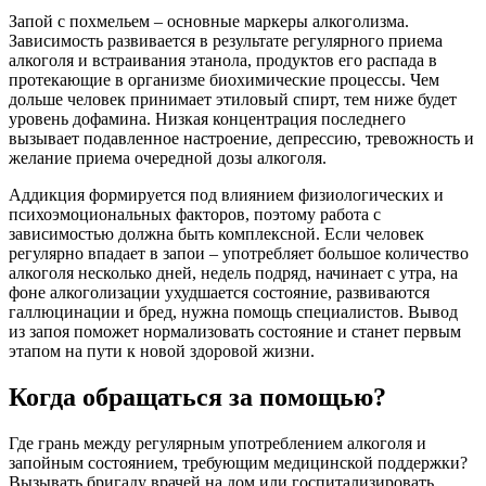
Запой с похмельем – основные маркеры алкоголизма.
Зависимость развивается в результате регулярного приема
алкоголя и встраивания этанола, продуктов его распада в
протекающие в организме биохимические процессы. Чем
дольше человек принимает этиловый спирт, тем ниже будет
уровень дофамина. Низкая концентрация последнего
вызывает подавленное настроение, депрессию, тревожность и
желание приема очередной дозы алкоголя.
Аддикция формируется под влиянием физиологических и
психоэмоциональных факторов, поэтому работа с
зависимостью должна быть комплексной. Если человек
регулярно впадает в запои – употребляет большое количество
алкоголя несколько дней, недель подряд, начинает с утра, на
фоне алкоголизации ухудшается состояние, развиваются
галлюцинации и бред, нужна помощь специалистов. Вывод
из запоя поможет нормализовать состояние и станет первым
этапом на пути к новой здоровой жизни.
Когда обращаться за помощью?
Где грань между регулярным употреблением алкоголя и
запойным состоянием, требующим медицинской поддержки?
Вызывать бригаду врачей на дом или госпитализировать