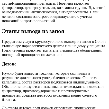
сертифицированные препараты. Перечень включает
физораствор, декстрозу, тиамин, витамины группы В, магний,
бензодиазепины, антипсихотики, антидепрессанты. План
лечения составляется строго индивидуально с учетом
показаний и противопоказаний.
Этапы вывода из запоя
Предлагаем услуги круглосуточного вывода из запоя в Сочи в
стационаре наркологического центра или на дому у пациента.
План лечения включает три этапа, первые два обязательны,
последний проводится по желанию.
Детокс
Нужно будет вывести токсины, которые скопились в
результате длительного употребления алкоголя. Ставятся
капельниц, состав растворов подбирается индивидуально.
Обычно используются витамины, антиоксиданты, глюкоза и
физраствор, противосудорожные и противорвотные
препараты, средства для восстановления водно-солевого
баланса.
До старта детокса врач должен определить хронические