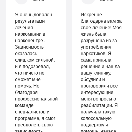
Я очень доволен
Искренне
результатами
благодарна вам за
лечения
своё лечение! Моя
наркомании в
жизнь была
наркоцентре .
разрушена из-за
Зависимость
употребления
оказалась
наркотиков. Я
слишком сильной,
сама приняла
и я подозревал,
решение и нашла
что ничего не
вашу клинику,
сможет мне
обсудили и
помочь. Но
проговорили все
благодаря
интересующие
профессиональной
меня вопросы о
команде
реабилитации. Я
специалистов и
получила такую
программе, я смог
колоссальную
преодолеть свою
поддержку и
зависимость
помощь, начала