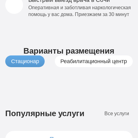
Оперативная и заботливая наркологическая
помощь у вас дома. Приезжаем за 30 минут
Варианты размещения
Стационар
Реабилитационный центр
1
3
9
1
По-
Бюджетно
VIP
Комфорт
490
990
990
9
домашнему
Популярные услуги
Все услуги
руб
руб
руб
р
4-х
2-х
1-я
1-я
7
9
местная
местная
местная
местная
Стандарт
Оптимальный
490
990