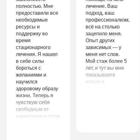
полностью. Мне
лечение. Ваш
предоставили все
подход, ваш
необходимые
профессионализм,
ресурсы и
всё на столько
поддержку во
зацепило меня.
время
Опыт других
стационарного
зависимых — у
лечения. Я нашел
меня нет слов.
в себе силы
Мой стаж более 5
бороться с
лет, и тут вы мне
желаниями и
показываете
научился
новую и
здоровому образу
счастливую жизнь
жизни. Теперь я
без наркотиков. Во
чувствую себя
что я и поверить
свободным от
уже не могла.
наркотиков и готов
Огромное вам
начать новую
спасибо!
главу в своей
жизни. Я