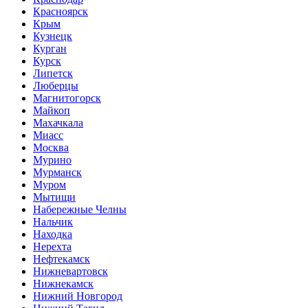
Красноярск
Крым
Кузнецк
Курган
Курск
Липетск
Люберцы
Магнитогорск
Майкоп
Махачкала
Миасс
Москва
Мурино
Мурманск
Муром
Мытищи
Набережные Челны
Нальчик
Находка
Нерехта
Нефтекамск
Нижневартовск
Нижнекамск
Нижний Новгород