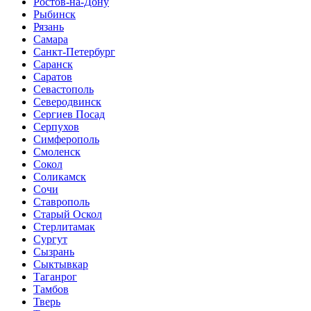
Ростов-на-Дону
Рыбинск
Рязань
Самара
Санкт-Петербург
Саранск
Саратов
Севастополь
Северодвинск
Сергиев Посад
Серпухов
Симферополь
Смоленск
Сокол
Соликамск
Сочи
Ставрополь
Старый Оскол
Стерлитамак
Сургут
Сызрань
Сыктывкар
Таганрог
Тамбов
Тверь