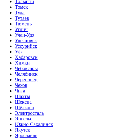
Тольятти
Томск
Тула
Тутаев
Тюмень
Углич
Улан-Удэ
Ульяновск
Уссурийск
Уфа
Хабаровск
Химки
Чебоксары
Челябинск
Череповец
Чехов
Чита
Шахты
Шексна
Щёлково
Электросталь
Энгельс
Южно-Сахалинск
Якутск
Ярославль