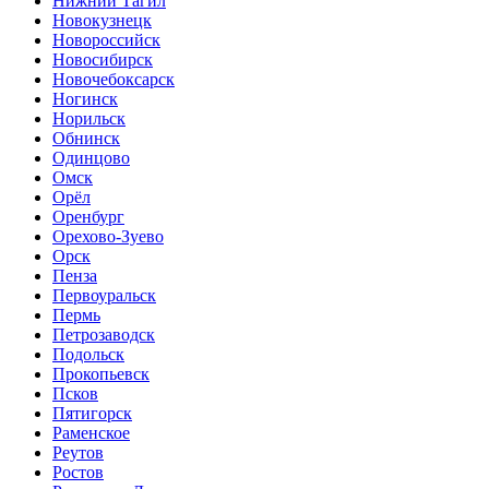
Нижний Тагил
Новокузнецк
Новороссийск
Новосибирск
Новочебоксарск
Ногинск
Норильск
Обнинск
Одинцово
Омск
Орёл
Оренбург
Орехово-Зуево
Орск
Пенза
Первоуральск
Пермь
Петрозаводск
Подольск
Прокопьевск
Псков
Пятигорск
Раменское
Реутов
Ростов