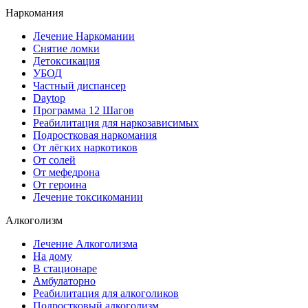
Наркомания
Лечение Наркомании
Снятие ломки
Детоксикация
УБОД
Частный диспансер
Daytop
Программа 12 Шагов
Реабилитация для наркозависимых
Подростковая наркомания
От лёгких наркотиков
От солей
От мефедрона
От героина
Лечение токсикомании
Алкоголизм
Лечение Алкоголизма
На дому
В стационаре
Амбулаторно
Реабилитация для алкоголиков
Подростковый алкоголизм