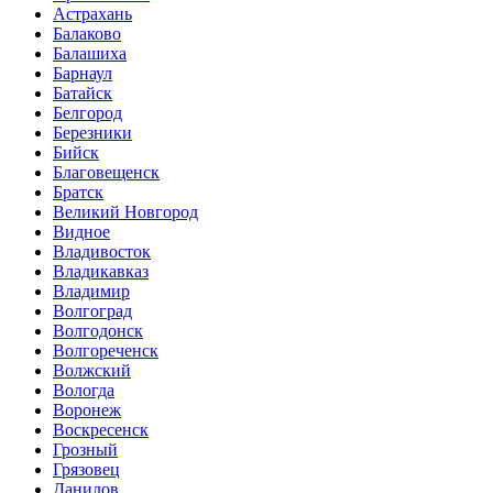
Астрахань
Балаково
Балашиха
Барнаул
Батайск
Белгород
Березники
Бийск
Благовещенск
Братск
Великий Новгород
Видное
Владивосток
Владикавказ
Владимир
Волгоград
Волгодонск
Волгореченск
Волжский
Вологда
Воронеж
Воскресенск
Грозный
Грязовец
Данилов