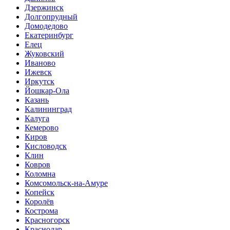
Дзержинск
Долгопрудный
Домодедово
Екатеринбург
Елец
Жуковский
Иваново
Ижевск
Иркутск
Йошкар-Ола
Казань
Калининград
Калуга
Кемерово
Киров
Кисловодск
Клин
Ковров
Коломна
Комсомольск-на-Амуре
Копейск
Королёв
Кострома
Красногорск
Краснодар