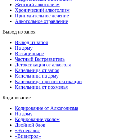
Женский алкоголизм
Хронический алкоголизм
Принудительное лечение
Алкогольное отравление
Вывод из запоя
Вывод из запоя
На дому
В стационаре
Частный Вытрезвитель
Детоксикация от алкоголя
Капельница от запоя
Капельница на дому
Капельница при интоксикации
Капельница от похмелья
Кодирование
Кодирование от Алкоголизма
На дому
Кодирование уколом
Двойной блок
«Эспераль»
«Вивитрол»