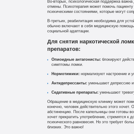
Во-вторых, психологическая поддержка важна
отмены. Психотерапия может помочь пациенту 
психическими состояниями, которые могут сопр
В-третьих, реабилитация необходима для усто
обычно включают в себя медицинскую помощь,
социальной адаптации.
Для снятия наркотической лом
препаратов:
Опиоидные антагонисты:
блокируют действ
симптомы ломки.
Нормотимики:
нормализуют настроение и у
Антидепрессанты:
уменьшают депрессию и 
Седативные препараты:
уменьшают тревогу
Обращение в медицинскую клинику может помоч
конечно, человек действительно этого хочет.
абстиненцию. После капельницы они готовы во
хочет прекратить употребление, стремятся к д
психического равновесия. Но это требует больш
близких. Это важно!