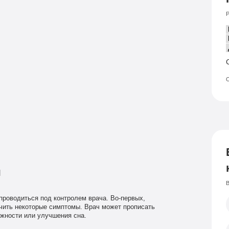
Р
О
ы
В
роводиться под контролем врача. Во-первых,
чить некоторые симптомы. Врач может прописать
жности или улучшения сна.