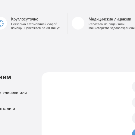
На дому
Капельница от
В стационаре
Капельница 
Круглосуточно
Медицинские лицензии
Частный Вытрезвитель
Капе
Несколько автомобилей скорой
Работаем по лицензиям
помощи. Приезжаем за 30 минут
Министерства здравоохранени
Детоксикация от алкоголя
Капельница
На дому
«Дисульфирам»
Кодирование уколом
«Торпедо»
Двойной блок
«Налтрексон»
«Эспераль»
Кодировани
«Вивитрол»
иём
Приём нарколога
Анонимная пом
Консультация нарколога
Тест на наркотики
 клиники или
Нарколог на дом
Справка нарколог
Скорая наркологическая помощь
етали и
Психиатр
Лечение психоза
Психотерапевт
Лечение панич
Психолог
Лечение игроман