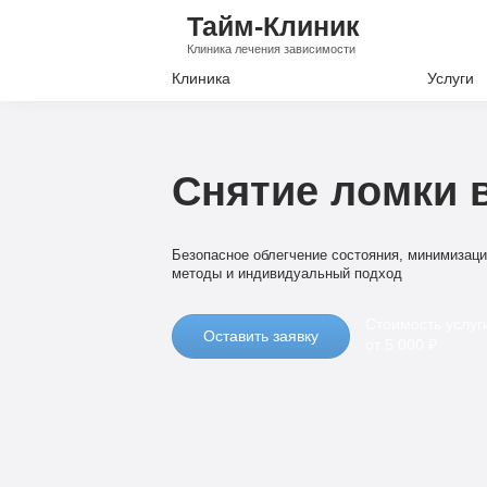
Тайм-Клиник
Клиника лечения зависимости
Клиника
Услуги
Лечение А
Лечение Н
Снятие ломки 
Вывод из з
Кодировани
Безопасное облегчение состояния, минимизац
методы и индивидуальный подход
Наркологи
Психиатри
Стоимость услуг
Оставить заявку
от 5 000 ₽