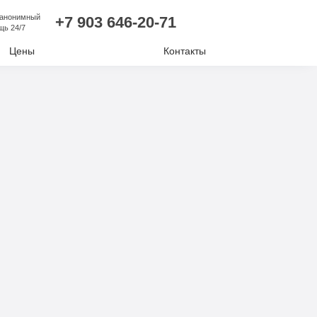
 анонимный
+7 903 646-20-71
щь 24/7
Цены
Контакты
лизм
ий алкоголизм
нудительное лечение
е отравление
ковая наркомания
отиков
комании