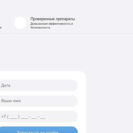
 запоя
на дому
Проверенные препараты
льница при интоксикации
Доказанная эффективность и
я
безопасность
 от похмелья
е гипнозом
ощь
а
еских атак
ии
Записаться на приём