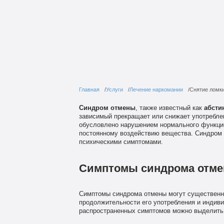
Главная
Услуги
Лечение наркомании
Снятие ломк
Синдром отмены
, также известный как
абсти
зависимый прекращает или снижает употреблен
обусловлено нарушением нормального функцио
постоянному воздействию вещества. Синдром
психическими симптомами.
Симптомы синдрома отм
Симптомы синдрома отмены могут существенно 
продолжительности его употребления и индив
распространенных симптомов можно выделит