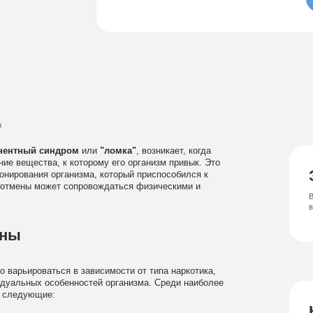
Семейный психолог
Психиатрическая клиника
Лечение соза
Лечение депрессии
и
нентный синдром
или
"ломка"
, возникает, когда
ие вещества, к которому его организм привык. Это
нирования организма, который приспособился к
 отмены может сопровождаться физическими и
В
ены
варьироваться в зависимости от типа наркотика,
идуальных особенностей организма. Среди наиболее
ь следующие: