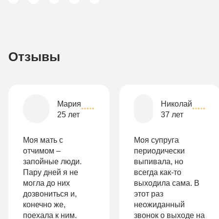
Записаться
3
По-
990
домашнему
руб
2-х
Отзывы
местная
комната
Все
Мария
Николай
опции
25 лет
37 лет
9
«Бюджетно»
Оптимальный
990
Моя мать с
Моя супруга
Индивидуальная
руб
отчимом –
периодически
запойные люди.
выпивала, но
2-х местная
терапия
Пару дней я не
всегда как-то
палата
могла до них
выходила сама. В
Работа
дозвониться и,
этот раз
Все
с
конечно же,
неожиданный
опции
поехала к ним.
звонок о выходе на