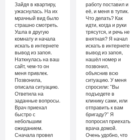
психологом
Зайдя в квартиру,
работу поставил и
«Стандарт»
ужаснулась. На их
её, и меня в тупик.
Усиленная
мрачный вид было
Что делать? Как
Индивидуальная
детоксикация
страшно смотреть.
идти, когда и руки
терапия
Ушла в другую
трясутся, и речь не
Гарантия
комнату и начала
внятная? Я начал
Усиленная
искать в интернете
искать в интернете
длительной
вывод из запоя.
вывод из запоя,
детоксикация
ремиссии
Наткнулась на ваш
нашёл номер и
Гарантия
сайт, чем-то он
позвонил,
Личный
меня привлек.
объяснив всю
длительной
Позвонила,
ситуацию. У меня
санузел
описала ситуацию.
спросили: "Вы
ремиссии
Больничный
Ответила на
подъедете в
Личный
заданные вопросы.
клинику сами, или
лист
Врач приехал
отправить к вам
санузел
быстро с
бригаду?" Я
небольшим
попросил приехать
Больничный
ожиданием.
врача домой.
Записаться
лист
Сначала провел
Очень удобно, что