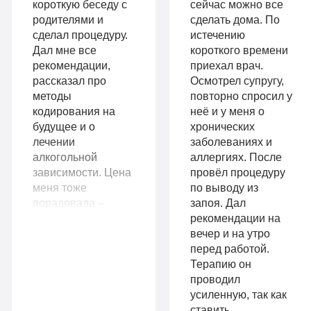
короткую беседу с
сейчас можно все
родителями и
сделать дома. По
сделал процедуру.
истечению
Записаться
Дал мне все
короткого времени
9
рекомендации,
приехал врач.
VIP
990
рассказал про
Осмотрел супругу,
методы
повторно спросил у
руб
кодирования на
неё и у меня о
1-я
будущее и о
хронических
14
местная
лечении
заболеваниях и
Комфорт
990
комната
алкогольной
аллергиях. После
руб
зависимости. Цена
провёл процедуру
Все
меня тоже
по выводу из
1-я местная
порадовала –
запоя. Дал
палата
опции
рассчитывала, что
рекомендации на
Все
«По-
отдам больше.
вечер и на утро
Очень довольна
перед работой.
опции
домашнему»
вашими услугами.
Терапию он
Огромная
проводил
«Оптимальный»
Личный
благодарность
усиленную, так как
Личный
врач
вашим
ставить