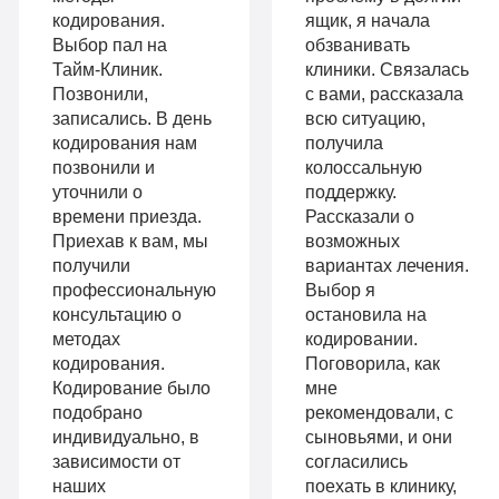
«Стандарт»
кодирования.
ящик, я начала
Усиленная
Выбор пал на
обзванивать
Индивидуальная
детоксикация
Тайм-Клиник.
клиники. Связалась
терапия
Позвонили,
с вами, рассказала
Гарантия
записались. В день
всю ситуацию,
Усиленная
кодирования нам
получила
длительной
позвонили и
колоссальную
детоксикация
ремиссии
уточнили о
поддержку.
Гарантия
времени приезда.
Рассказали о
Личный
Приехав к вам, мы
возможных
длительной
получили
вариантах лечения.
санузел
профессиональную
Выбор я
ремиссии
Больничный
консультацию о
остановила на
Личный
методах
кодировании.
лист
кодирования.
Поговорила, как
санузел
Кодирование было
мне
подобрано
рекомендовали, с
Больничный
индивидуально, в
сыновьями, и они
Записаться
лист
зависимости от
согласились
наших
поехать в клинику,