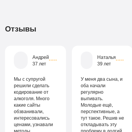
3
По-
990
домашнему
руб
2-х
Отзывы
местная
комната
Все
Андрей
Наталья
опции
37 лет
39 лет
9
«Бюджетно»
Оптимальный
990
Мы с супругой
У меня два сына, и
Индивидуальная
руб
решили сделать
оба начали
кодирование от
регулярно
2-х местная
терапия
алкоголя. Много
выпивать.
палата
какие сайты
Молодые ещё,
Работа
обзванивали,
перспективные, а
Все
с
интересовались
тут такое. Решив не
опции
ценами, узнавали
откладывать эту
психологом
методы
проблему в долгий